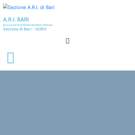
A.R.I. BARI
Associazione Radioamatori Italiani
Sezione di Bari - IQ7DV