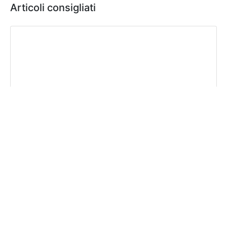
Articoli consigliati
Auguri di Buone Feste a tutti i Soci!