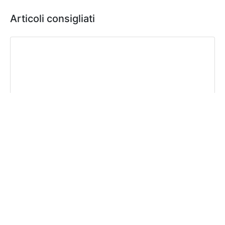
Articoli consigliati
Auguri di Buone Feste a tutti i Soci!