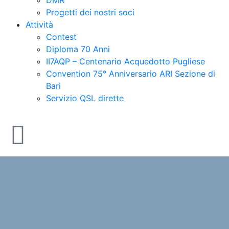
Progetti dei nostri soci
Attività
Contest
Diploma 70 Anni
II7AQP – Centenario Acquedotto Pugliese
Convention 75° Anniversario ARI Sezione di
Bari​
Servizio QSL dirette