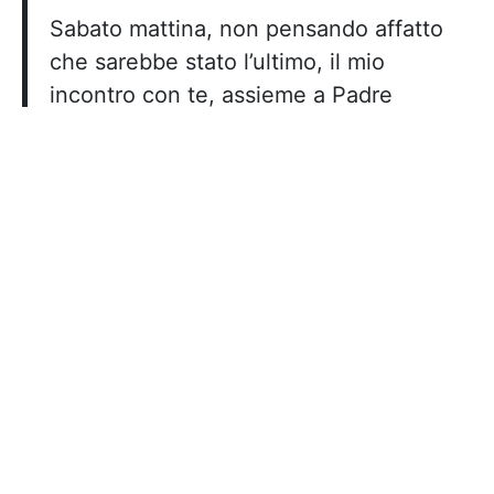
Sabato mattina, non pensando affatto
che sarebbe stato l’ultimo, il mio
incontro con te, assieme a Padre
Gianfranco, ora a Roma per impegni
missionari. Domenica mattina il Signore
mi ha riservato una sorpresa, un vero
regalo, nel sonno: ha permesso a te di
far restituire la visita a me e a tutti i
radioamatori riuniti con i frati, forse a
posta per te in una cena conviviale
come quelle che ci hanno visti
innumerevoli volte a festeggiare. Ti sei
presentato all’improvviso, sorridente e
dicendo: “Posso partecipare?” e tutti in
piedi per te in questo nostro strano