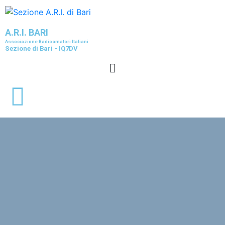
A.R.I. BARI
Associazione Radioamatori Italiani
Sezione di Bari - IQ7DV