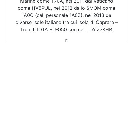
Marino come T70A, nel 2011 dal Vaticano
come HV5PUL, nel 2012 dallo SMOM come
1A0C (call personale 1A0Z), nel 2013 da
diverse isole italiane tra cui Isola di Caprara –
Tremiti IOTA EU-050 con call IL7/IZ7KHR.
Articoli consigliati