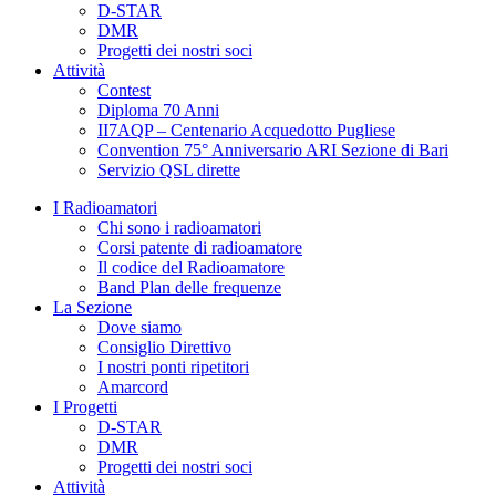
D-STAR
DMR
Progetti dei nostri soci
Attività
Contest
Diploma 70 Anni
II7AQP – Centenario Acquedotto Pugliese
Convention 75° Anniversario ARI Sezione di Bari​
Servizio QSL dirette
I Radioamatori
Chi sono i radioamatori
Corsi patente di radioamatore
Il codice del Radioamatore
Band Plan delle frequenze
La Sezione
Dove siamo
Consiglio Direttivo
I nostri ponti ripetitori
Amarcord
I Progetti
D-STAR
DMR
Progetti dei nostri soci
Attività