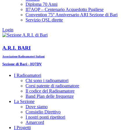
Diploma 70 Anni
II7AQP – Centenario Acquedotto Pugliese
Convention 75° Anniversario ARI Sezione di Bari​
Servizio QSL dirette
Login
A.R.I. BARI
Associazione Radioamatori Italiani
Sezione di Bari - IQ7DV
I Radioamatori
Chi sono i radioamatori
Corsi patente di radioamatore
Il codice del Radioamatore
Band Plan delle frequenze
La Sezione
Dove siamo
Consiglio Direttivo
I nostri ponti ripetitori
Amarcord
I Progetti