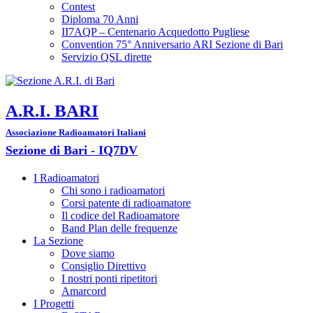
Contest
Diploma 70 Anni
II7AQP – Centenario Acquedotto Pugliese
Convention 75° Anniversario ARI Sezione di Bari​
Servizio QSL dirette
A.R.I. BARI
Associazione Radioamatori Italiani
Sezione di Bari - IQ7DV
I Radioamatori
Chi sono i radioamatori
Corsi patente di radioamatore
Il codice del Radioamatore
Band Plan delle frequenze
La Sezione
Dove siamo
Consiglio Direttivo
I nostri ponti ripetitori
Amarcord
I Progetti