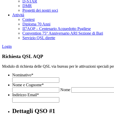
D-STAR
DMR
Progetti dei nostri soci
Attività
Contest
Diploma 70 Anni
II7AQP – Centenario Acquedotto Pugliese
Convention 75° Anniversario ARI Sezione di Bari​
Servizio QSL dirette
Login
Richiesta QSL AQP
Modulo di richiesta delle QSL via bureau per le attivazioni speciali pe
Nominativo
*
Nome e Cognome
*
Nome
Indirizzo Email
*
Dettagli QSO #1