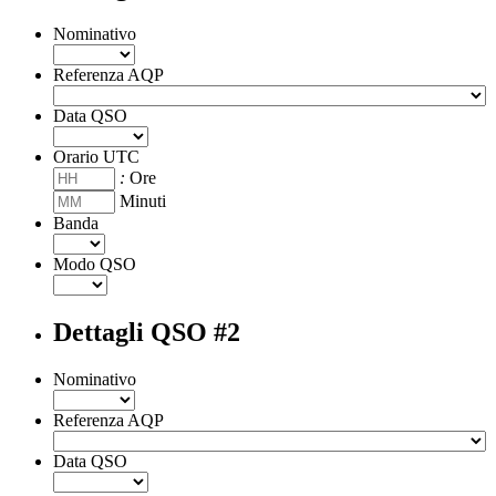
Nominativo
Referenza AQP
Data QSO
Orario UTC
:
Ore
Minuti
Banda
Modo QSO
Dettagli QSO #2
Nominativo
Referenza AQP
Data QSO