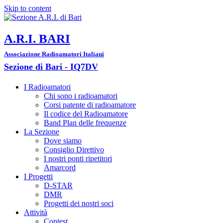
Skip to content
A.R.I. BARI
Associazione Radioamatori Italiani
Sezione di Bari - IQ7DV
I Radioamatori
Chi sono i radioamatori
Corsi patente di radioamatore
Il codice del Radioamatore
Band Plan delle frequenze
La Sezione
Dove siamo
Consiglio Direttivo
I nostri ponti ripetitori
Amarcord
I Progetti
D-STAR
DMR
Progetti dei nostri soci
Attività
Contest