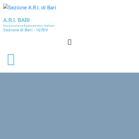
A.R.I. BARI
Associazione Radioamatori Italiani
Sezione di Bari - IQ7DV