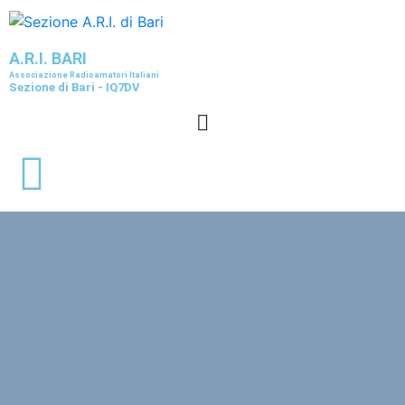
A.R.I. BARI
Associazione Radioamatori Italiani
Sezione di Bari - IQ7DV