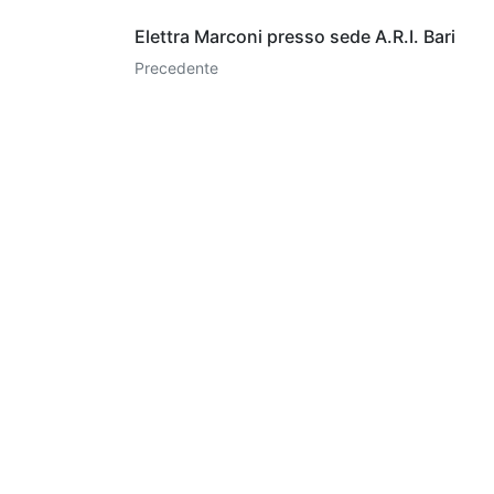
Elettra Marconi presso sede A.R.I. Bari
Precedente
IZ7OIX
Articoli consigliati