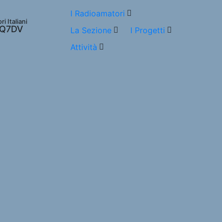
I Radioamatori
 Italiani
 IQ7DV
La Sezione
I Progetti
Attività