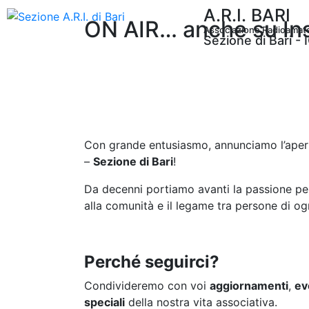
A.R.I. BARI
ON AIR… anche su In
Associazione Radioamatori
Sezione di Bari -
Con grande entusiasmo, annunciamo l’apertur
–
Sezione di Bari
!
Da decenni portiamo avanti la passione per 
alla comunità e il legame tra persone di o
Perché seguirci?
Condivideremo con voi
aggiornamenti
,
ev
speciali
della nostra vita associativa.