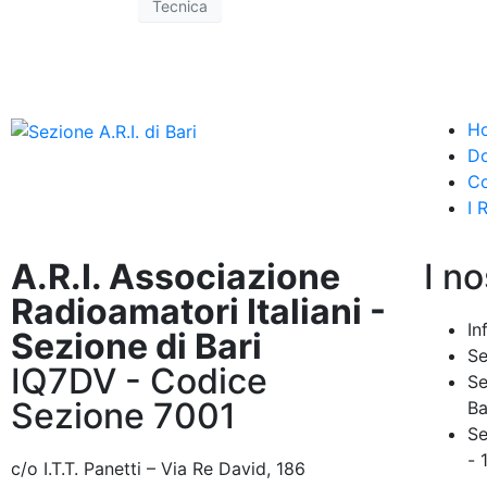
Tecnica
H
D
Co
I 
A.R.I. Associazione
I no
Radioamatori Italiani -
In
Sezione di Bari
Se
IQ7DV - Codice
Se
Sezione 7001
Ba
Se
- 
c/o I.T.T. Panetti – Via Re David, 186