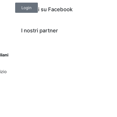
Login
Seguici su Facebook
I nostri partner
liani
izio