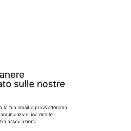
manere
to sulle nostre
tto la tua email e provvederemo
comunicazioni inerenti le
stra associazione.