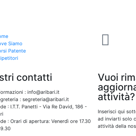
ome
ove Siamo
rsi Patente
Ripetitori
stri contatti
Vuoi ri
aggiorna
formazioni : info@aribari.it
attività?
greteria : segreteria@aribari.it
de : I.T.T. Panetti - Via Re David, 186 -
Inserisci qui so
ri
ad inviarti solo 
de : Orari di apertura: Venerdì ore 17.30
attività della no
19.30