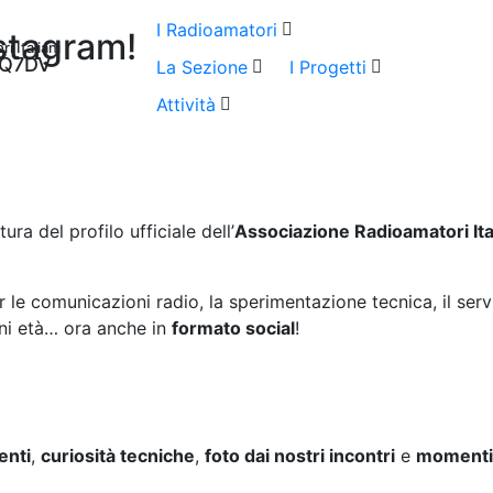
I Radioamatori
stagram!
 Italiani
 IQ7DV
La Sezione
I Progetti
Attività
a del profilo ufficiale dell’
Associazione Radioamatori Ita
le comunicazioni radio, la sperimentazione tecnica, il serv
gni età… ora anche in
formato social
!
enti
,
curiosità tecniche
,
foto dai nostri incontri
e
momenti