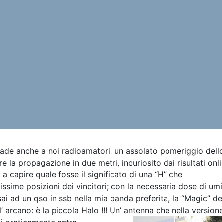
de anche a noi radioamatori: un assolato pomeriggio dell
 la propagazione in due metri, incuriosito dai risultati onl
 a capire quale fosse il significato di una “H” che
ssime posizioni dei vincitori; con la necessaria dose di umi
i ad un qso in ssb nella mia banda preferita, la “Magic” de
l’ arcano: è la piccola Halo !!! Un’ antenna che nella version