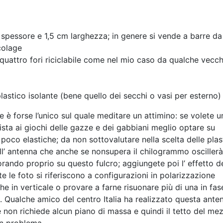
spessore e 1,5 cm larghezza; in genere si vende a barre da
colage
uattro fori riciclabile come nel mio caso da qualche vecch
lastico isolante (bene quello dei secchi o vasi per esterno)
 è forse l’unico sul quale meditare un attimino: se volete u
ista ai giochi delle gazze e dei gabbiani meglio optare su
 poco elastiche; da non sottovalutare nella scelta delle plas
ell’ antenna che anche se nonsupera il chilogrammo oscillerà
rando proprio su questo fulcro; aggiungete poi l’ effetto d
 le foto si riferiscono a configurazioni in polarizzazione
he in verticale o provare a farne risuonare più di una in fa
. Qualche amico del centro Italia ha realizzato questa ante
 non richiede alcun piano di massa e quindi il tetto del me