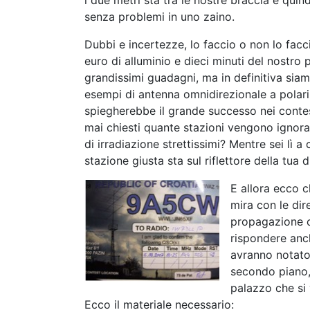
i due metri sta tra le nostre braccia e qui
senza problemi in uno zaino.
Dubbi e incertezze, lo faccio o non lo fac
euro di alluminio e dieci minuti del nostro 
grandissimi guadagni, ma in definitiva siam
esempi di antenna omnidirezionale a polari
spiegherebbe il grande successo nei contest 
mai chiesti quante stazioni vengono ignorat
di irradiazione strettissimi? Mentre sei lì a
stazione giusta sta sul riflettore della tua 
E allora ecco c
mira con le dir
propagazione c
rispondere anch
avranno notato
secondo piano, 
palazzo che si
Ecco il materiale necessario: