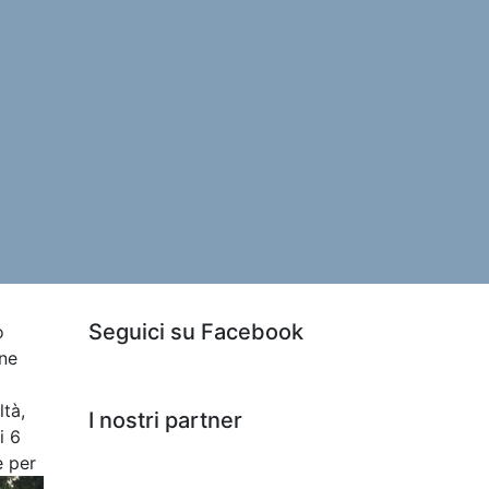
Seguici su Facebook
o
ine
ltà,
I nostri partner
i 6
e per