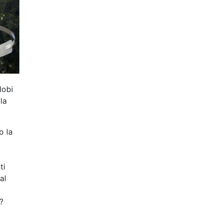
lobi
la
o la
ti
al
?