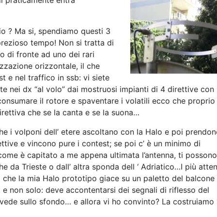
ndi praticamente
entra
cio ? Ma si, spendiamo questi 3
prezioso tempo! Non si tratta di
o di fronte ad uno dei rari
zzazione orizzontale, il che
e nel traffico in ssb: vi siete
e nei dx “al volo” dai mostruosi impianti di 4 direttive con 
 consumare il rotore e spaventare i volatili ecco che proprio 
direttiva che se la canta e se la suona…
he i volponi dell’ etere ascoltano con la Halo e poi prendon
ettive e vincono pure i contest; se poi c’ è un minimo di
ome è capitato a me appena ultimata l’antenna, ti possono
e da Trieste o dall’ altra sponda dell ‘ Adriatico…I più atten
 che la mia Halo prototipo giace su un paletto del balcone 
e non solo: deve accontentarsi dei segnali di riflesso del
 vede sullo sfondo… e allora vi ho convinto? La costruiamo 