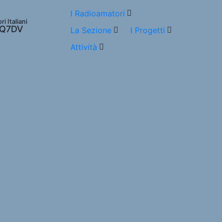
I Radioamatori
 Italiani
 IQ7DV
La Sezione
I Progetti
Attività