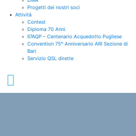
Progetti dei nostri soci
Attività
Contest
Diploma 70 Anni
II7AQP – Centenario Acquedotto Pugliese
Convention 75° Anniversario ARI Sezione di
Bari​
Servizio QSL dirette