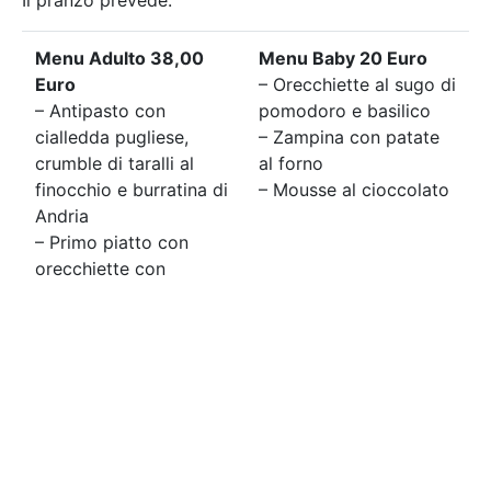
Il pranzo prevede:
Menu Adulto 38,00
Menu Baby 20 Euro
Euro
– Orecchiette al sugo di
– Antipasto con
pomodoro e basilico
cialledda pugliese,
– Zampina con patate
crumble di taralli al
al forno
finocchio e burratina di
– Mousse al cioccolato
Andria
– Primo piatto con
orecchiette con
pomodoro fresco,
rucola e ricotta dura
del pastore
– Secondo piatto con
reale di maiale
affumicato alla
roverella in demi-glacé
alle erbe fini con